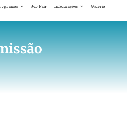
rogramas
Job Fair
Informações
Galeria
bmissão